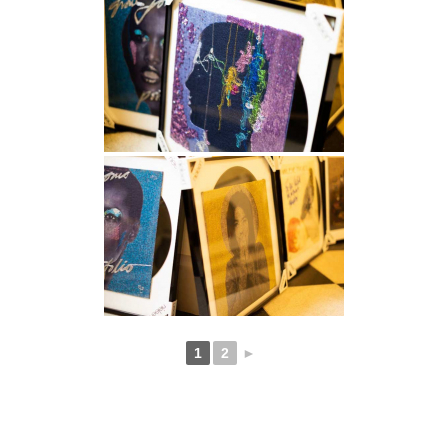
1
2
►